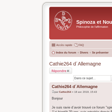
Spinoza et No
Philosophie de l'affirmation
Accès rapide
FAQ
Index du forum
Divers
Se présenter
Cathie264 d´Allemagne
Répondre
Cathie264 d´Allemagne
par
Cathie264
»
18 avr. 2019, 15:43
M
e
Bonjour
s
s
a
Je suis ravie d´avoir trouvé ce forum "s
g
J´ai bientôt 70 ans, suis retraitée depui