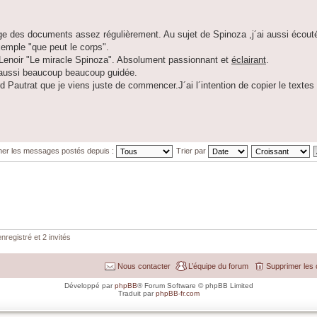
arge des documents assez régulièrement. Au sujet de Spinoza ,j´ai aussi écout
emple "que peut le corps".
ic Lenoir "Le miracle Spinoza". Absolument passionnant et
éclairant
.
t aussi beaucoup beaucoup guidée.
d Pautrat que je viens juste de commencer.J´ai l´intention de copier le textes
cher les messages postés depuis :
Trier par
nregistré et 2 invités
Nous contacter
L’équipe du forum
Supprimer les 
Développé par
phpBB
® Forum Software © phpBB Limited
Traduit par
phpBB-fr.com