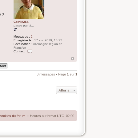
r
i
q
u
é 3
e
Cathie264
passe par là...
Messages :
2
Enregistré le :
17 avr. 2019, 16:22
Localisation :
Allemagne,région de
Francfort
Contact :
C
o
n
t
a
c
3 messages • Page
1
sur
1
t
e
r
C
Aller à
a
t
h
i
e
2
6
cookies du forum
Heures au format
UTC+02:00
4