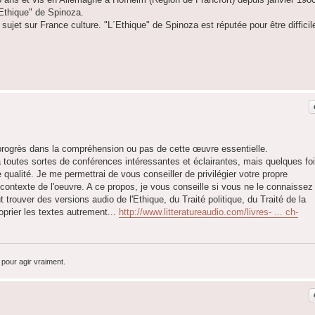
Ethique" de Spinoza.
ujet sur France culture. "L´Ethique" de Spinoza est réputée pour être difficil
 progrès dans la compréhension ou pas de cette œuvre essentielle.
 toutes sortes de conférences intéressantes et éclairantes, mais quelques fo
 qualité. Je me permettrai de vous conseiller de privilégier votre propre
 contexte de l'oeuvre. A ce propos, je vous conseille si vous ne le connaissez
t trouver des versions audio de l'Ethique, du Traité politique, du Traité de la
oprier les textes autrement...
http://www.litteratureaudio.com/livres- ... ch-
pour agir vraiment.