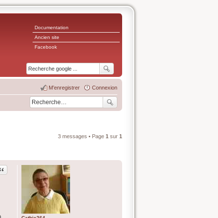
Documentation
Ancien site
Facebook
M’enregistrer
Connexion
3 messages • Page
1
sur
1
Citation
0.
Cathie264