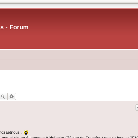
us - Forum
pinozaetnous".
s 5 ans et vis en Allemagne à Hofheim (Région de Francfort) depuis janvier 198