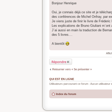
e
Bonjour Henrique
s
s
a
Oui, je connais déjà ce site et je téléch
g
des conférences de Michel Onfray, par ex
e
Je viens juste de finir le livre de Fréder
Les explications de Bruno Giuliani m´on
J´ai aussi en main la traduction de Bernar
des 5 livres....
A bientôt
Affi
Répondre
Retourner vers « Se présenter »
QUI EST EN LIGNE
Utilisateurs parcourant ce forum : Aucun utilisateur e
Index du forum