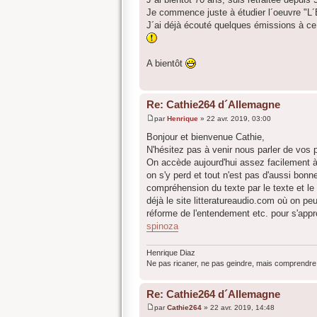
e
Je commence juste à étudier l´oeuvre "L´
J´ai déjà écouté quelques émissions à ce s
A bientôt
Re: Cathie264 d´Allemagne
par
Henrique
»
22 avr. 2019, 03:00
M
e
Bonjour et bienvenue Cathie,
s
N'hésitez pas à venir nous parler de vos
s
a
On accède aujourd'hui assez facilement à
g
on s'y perd et tout n'est pas d'aussi bonne
e
compréhension du texte par le texte et le
déjà le site litteratureaudio.com où on peu
réforme de l'entendement etc. pour s'appr
spinoza
Henrique Diaz
Ne pas ricaner, ne pas geindre, mais comprendre 
Re: Cathie264 d´Allemagne
par
Cathie264
»
22 avr. 2019, 14:48
M