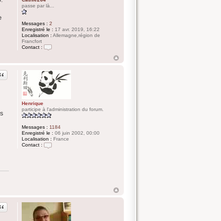
passe par là...
e
Messages :
2
Enregistré le :
17 avr. 2019, 16:22
Localisation :
Allemagne,région de
Francfort
Contact :
C
o
n
t
Citation
a
c
t
e
r
Henrique
C
participe à l'administration du forum.
is
a
t
h
Messages :
1184
i
Enregistré le :
06 juin 2002, 00:00
e
Localisation :
France
2
Contact :
6
C
4
o
n
t
a
c
t
e
r
Citation
H
e
n