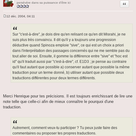
Citation
persévère dans sa puissance d'être ici
12 déc. 2004, 04:11
M
e
s
s
a
Sur "c'est-à-dire", je dois dire qu'en relisant ce qu'en dit Misrahi, je ne
g
suis plus très convaincu. Il dit qu'il y a toujours une progression
e
déductive quand Spinoza emploie "sive", ce qui est un choix a priori
dans l'interprétation des passages concernés qui ne me semble pas du
tout aller de soi. Ensuite, il gomme la différence entre "sive" et "hoc est
id" qu'il traduit aussi par "c'est-à-dire", cf. E1D3 ; je pense au contraire
qu'il faut autant que possible a) conserver autant que possible la même
traduction pour un terme donné, b) utiliser autant que possible deux
traductions différentes pour deux termes différents.
Merci Henrique pour tes précisions. Il est toujours enrichissant de lire une
note telle que celle-ci afin de mieux connaître le pourquoi d'une
traduction.
Autrement, comment veux-tu participer ? Tu peux juste faire des
commentaires ou proposer tes propres traductions.