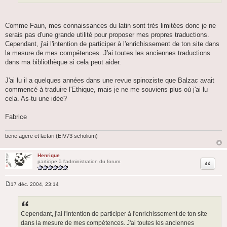
Comme Faun, mes connaissances du latin sont très limitées donc je ne
serais pas d'une grande utilité pour proposer mes propres traductions.
Cependant, j'ai l'intention de participer à l'enrichissement de ton site dans
la mesure de mes compétences. J'ai toutes les anciennes traductions
dans ma bibliothèque si cela peut aider.
J'ai lu il a quelques années dans une revue spinoziste que Balzac avait
commencé à traduire l'Ethique, mais je ne me souviens plus où j'ai lu
cela. As-tu une idée?
Fabrice
bene agere et lætari (EIV73 scholium)
Henrique
Citation
participe à l'administration du forum.
17 déc. 2004, 23:14
M
e
s
s
a
Cependant, j'ai l'intention de participer à l'enrichissement de ton site
g
dans la mesure de mes compétences. J'ai toutes les anciennes
e