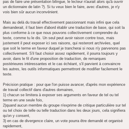
a
pas de faire une présentation bilingue, le lecteur n'aurait alors qu'à ouvrir
g
un dictionnaire de latin ?). Si tu veux bien le faire, avec d'autres, je n'y
e
vois bien sûr aucun inconvénient.
Mais au delà du travail effectivement passionnant mais infini que cela
demanderait, il faut bien d'abord établir une traduction de base, qui soit la
plus conforme à ce que nous pouvons collectivement comprendre du
texte, comme tu le dis. Un seul peut avoir raison contre tous, mais
justement il peut exposer ici ses raisons, qui resteront archivées, quel
que soit le terme en faveur duquel je trancherai si nous n'y parvenons pas
collectivement. S'il faut choisir assez rapidement, il pourra toujours y
avoir, dans le fil d'une proposition de traduction, de remarques
postérieures intéressantes et le cas échéant, s'il parvient à convaincre
les autres, les outils informatiques permettront de modifier facilement le
texte.
Précision pratique : pour que l'on puisse avancer, d'après mon expérience
de travail collectif dans d'autres domaines,
1) chacun se limitera à exposer ses arguments en faveur de tel ou tel
terme en une seule fois,
2)quand aucun membre du groupe n'exprime de critique particulière sur tel
ou tel choix de telle ou telle traduction dans les deux jours, cela signifiera
qu'on y consent,
3) en cas de divergence claire, un vote pourra être demandé et organisé
rapidement,