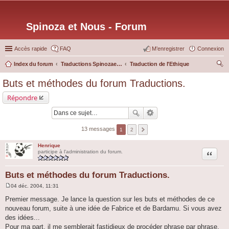
Spinoza et Nous - Forum
Accès rapide
FAQ
M’enregistrer
Connexion
Index du forum
Traductions Spinozaetnous.org
Traduction de l'Ethique
ec
Buts et méthodes du forum Traductions.
her
Répondre
ch
er
13 messages
1
2
Henrique
Citation
participe à l'administration du forum.
Buts et méthodes du forum Traductions.
04 déc. 2004, 11:31
M
e
Premier message. Je lance la question sur les buts et méthodes de ce
s
nouveau forum, suite à une idée de Fabrice et de Bardamu. Si vous avez
s
a
des idées...
g
Pour ma part, il me semblerait fastidieux de procéder phrase par phrase.
e