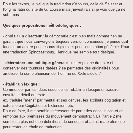
Pour les textes, je n'ai que la traduction d'Appuhn, celle de Saisset et
l'original latin du site de G. Louise mais j'investirais si je vois que ça ne
suffit pas.
Quelques propositions méthodologiques :
-
choisir un directeur
: la démocratie c'est bien mais comme rien ne
garantit que nous convergions toujours vers un consensus, je pense qu'il
faudrait un arbitre pour les cas litigieux et pour l'orientation générale. Pour
une traduction Spinozaetnous, Henrique me semble tout désigné.
-
déterminer une politique générale
: rester proche du texte et
conserver des tournures datées ? se permettre des originalités pour
améliorer la compréhension de l'homme du XXIe siècle ?
-
établir un lexique
:
Commencer par les idées essentielles, établir un lexique et traduire
ensuite le détail du texte.
ex. traduire "mens" par mental et ses dérivés, les attributs cogitation et
extensio par Cogitation et Extension, etc.
Pour ce faire, il me semble intéressant de partir des conclusions et de
remonter aux prémisses du mouvement démonstratif. La Partie 2 me
semble la plus riche en définitions de concepts et aurait ma préférence
pour tester les choix de traduction.