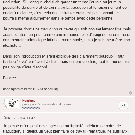
traduction. Si Henrique choisi de garder un terme j'aurais toujours la
possibilité de suivre et de connaître la traduction et le raisonnement de
quelqu'un d'autre, c'est cela que je trouve vraiment passionnant, je
pourrais même argumenter dans le temps avec cette personne!
Je propose donc une traduction du texte qui soit non seulement fixe mais
aussi éclatée, un peu comme une immense toile d'araignée ou comme un
commentaire talmudique infini et interminable, mais je suis peut-être trop
idéaliste...
Dans son introduction Misrahi explique très clairement pourquoi il faut
traduire "sive" par "c'est-à-dire", mais encore une fois, tout le monde n'est
pas obligé d'être d'accord.
Fabrice
bene agere et lætari (EIV73 scholium)
Henrique
Citation
participe à l'administration du forum.
06 déc. 2004, 14:47
M
e
Je pense qu'on peut envisager une multiplicité indéfinie de notes de
s
traduction, si quelqu'un veut bien faire ce travail (remarque, ne suffirait-il
s