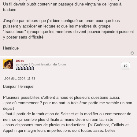
Un fil devrait plutôt contenir un passage d'une vingtaine de lignes à
traduire.
J'espère par ailleurs que j'ai bien configuré ce forum pour que tous
puissent y accéder en lecture et que les membres du groupe
"traducteurs" (groupe que les membres doivent pouvoir rejoindre) puissent
y poster sans difficulté.
Henrique
DGsu
Citation
participe à l'administration du forum.
04 déc. 2004, 11:43
M
e
Bonjour Henrique!
s
s
a
Plusieurs possiblités s'offrent à nous et plusieurs questions aussi.
g
- par où commencer ? pour ma part la troisième partie me semble un bon
e
départ
- faut-il partir de la traduction de Saisset et la modifier ou commencer de
rien, ce qui semble plus difficile à moins d'être un bon latiniste
- nous disposons tous de plusieurs traductions. j'ai Guérinot, Caillois et
Appuhn qui malgré leurs imperfections sont toutes assez belles