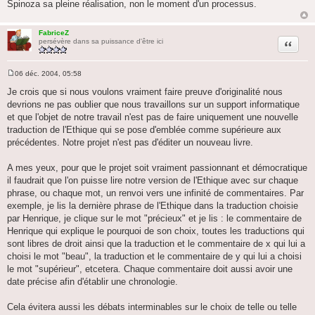
Spinoza sa pleine réalisation, non le moment d'un processus.
FabriceZ
Citation
persévère dans sa puissance d'être ici
06 déc. 2004, 05:58
M
e
Je crois que si nous voulons vraiment faire preuve d'originalité nous
s
devrions ne pas oublier que nous travaillons sur un support informatique
s
a
et que l'objet de notre travail n'est pas de faire uniquement une nouvelle
g
traduction de l'Ethique qui se pose d'emblée comme supérieure aux
e
précédentes. Notre projet n'est pas d'éditer un nouveau livre.
A mes yeux, pour que le projet soit vraiment passionnant et démocratique
il faudrait que l'on puisse lire notre version de l'Ethique avec sur chaque
phrase, ou chaque mot, un renvoi vers une infinité de commentaires. Par
exemple, je lis la dernière phrase de l'Ethique dans la traduction choisie
par Henrique, je clique sur le mot "précieux" et je lis : le commentaire de
Henrique qui explique le pourquoi de son choix, toutes les traductions qui
sont libres de droit ainsi que la traduction et le commentaire de x qui lui a
choisi le mot "beau", la traduction et le commentaire de y qui lui a choisi
le mot "supérieur", etcetera. Chaque commentaire doit aussi avoir une
date précise afin d'établir une chronologie.
Cela évitera aussi les débats interminables sur le choix de telle ou telle