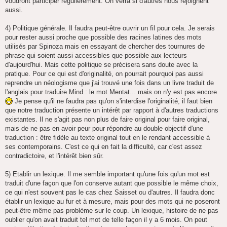
voudront participer régulièrement. On verra si d'autres nous rejoignent
aussi.
4) Politique générale. Il faudra peut-être ouvrir un fil pour cela. Je serais
pour rester aussi proche que possible des racines latines des mots
utilisés par Spinoza mais en essayant de chercher des tournures de
phrase qui soient aussi accessibles que possible aux lecteurs
d'aujourd'hui. Mais cette politique se précisera sans doute avec la
pratique. Pour ce qui est d'originalité, on pourrait pourquoi pas aussi
reprendre un néologisme que j'ai trouvé une fois dans un livre traduit de
l'anglais pour traduire Mind : le mot Mentat... mais on n'y est pas encore
Je pense qu'il ne faudra pas qu'on s'interdise l'originalité, il faut bien
que notre traduction présente un intérêt par rapport à d'autres traductions
existantes. Il ne s'agit pas non plus de faire original pour faire original,
mais de ne pas en avoir peur pour répondre au double objectif d'une
traduction : être fidèle au texte original tout en le rendant accessible à
ses contemporains. C'est ce qui en fait la difficulté, car c'est assez
contradictoire, et l'intérêt bien sûr.
5) Etablir un lexique. Il me semble important qu'une fois qu'un mot est
traduit d'une façon que l'on conserve autant que possible le même choix,
ce qui n'est souvent pas le cas chez Saisset ou d'autres. Il faudra donc
établir un lexique au fur et à mesure, mais pour des mots qui ne poseront
peut-être même pas problème sur le coup. Un lexique, histoire de ne pas
oublier qu'on avait traduit tel mot de telle façon il y a 6 mois. On peut