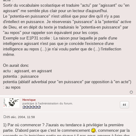
Sortir du vocabulaire scolastique et traduire "actu" par "agissant" ou "en
agissant" me semble plus clair pour un lecteur d'aujourd'hui.
Le "potentia-en puissance" n'est utilisé que pour dire qu'il n'y a pas
d'intellect en puissance. Je réserverais "puissance" à la "potentia" active
de Dieu, et en dépit du texte je traduirais le "potentia-en puissance" par
"au repos" pour rappeler son équivalent pour les corps.
Exemple sur E1P31 scolie : La raison pour laquelle je parle d'une
intelligence agissant n'est pas que je concède l'existence d'une
intelligence au repos (...) je n'ai voulu parler que de (...) l'intellection
même.
On aurait donc
actu : agissant, en agissant
potentia : puissance
potentia (ablatif adverbial pour "en puissance" par opposition à "en acte")
: au repos
Henrique
Citation
participe à l'administration du forum.
05 déc. 2004, 11:58
M
e
1) Par où commencer ? J'aurais eu tendance à privilégier la première
s
partie. D'abord parce que c'est le commencement
, commencer par la
s
a
seconde ou la troisième partie ne risque-t-il pas nous amener à faire des