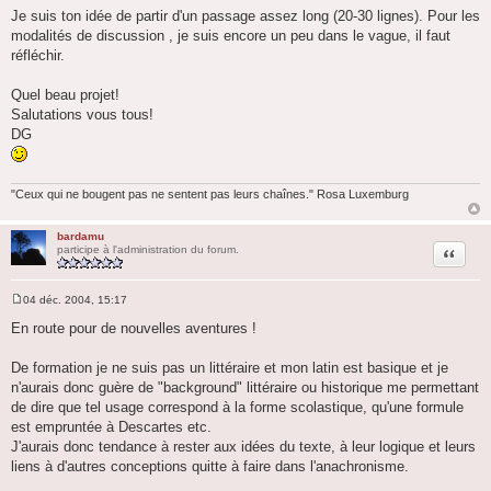
Je suis ton idée de partir d'un passage assez long (20-30 lignes). Pour les
modalités de discussion , je suis encore un peu dans le vague, il faut
réfléchir.
Quel beau projet!
Salutations vous tous!
DG
"Ceux qui ne bougent pas ne sentent pas leurs chaînes." Rosa Luxemburg
bardamu
Citation
participe à l'administration du forum.
04 déc. 2004, 15:17
M
e
En route pour de nouvelles aventures !
s
s
a
De formation je ne suis pas un littéraire et mon latin est basique et je
g
n'aurais donc guère de "background" littéraire ou historique me permettant
e
de dire que tel usage correspond à la forme scolastique, qu'une formule
est empruntée à Descartes etc.
J'aurais donc tendance à rester aux idées du texte, à leur logique et leurs
liens à d'autres conceptions quitte à faire dans l'anachronisme.