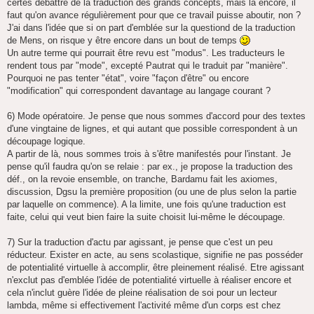
certes débattre de la traduction des grands concepts, mais là encore, il
faut qu'on avance régulièrement pour que ce travail puisse aboutir, non ?
J'ai dans l'idée que si on part d'emblée sur la questiond de la traduction
de Mens, on risque y être encore dans un bout de temps
Un autre terme qui pourrait être revu est "modus". Les traducteurs le
rendent tous par "mode", excepté Pautrat qui le traduit par "manière".
Pourquoi ne pas tenter "état", voire "façon d'être" ou encore
"modification" qui correspondent davantage au langage courant ?
6) Mode opératoire. Je pense que nous sommes d'accord pour des textes
d'une vingtaine de lignes, et qui autant que possible correspondent à un
découpage logique.
A partir de là, nous sommes trois à s'être manifestés pour l'instant. Je
pense qu'il faudra qu'on se relaie : par ex., je propose la traduction des
déf., on la revoie ensemble, on tranche, Bardamu fait les axiomes,
discussion, Dgsu la première proposition (ou une de plus selon la partie
par laquelle on commence). A la limite, une fois qu'une traduction est
faite, celui qui veut bien faire la suite choisit lui-même le découpage.
7) Sur la traduction d'actu par agissant, je pense que c'est un peu
réducteur. Exister en acte, au sens scolastique, signifie ne pas posséder
de potentialité virtuelle à accomplir, être pleinement réalisé. Etre agissant
n'exclut pas d'emblée l'idée de potentialité virtuelle à réaliser encore et
cela n'inclut guère l'idée de pleine réalisation de soi pour un lecteur
lambda, même si effectivement l'activité même d'un corps est chez