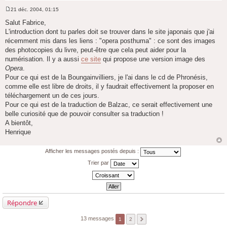
21 déc. 2004, 01:15
M
e
Salut Fabrice,
s
L'introduction dont tu parles doit se trouver dans le site japonais que j'ai
s
a
récemment mis dans les liens : "opera posthuma" : ce sont des images
g
des photocopies du livre, peut-être que cela peut aider pour la
e
numérisation. Il y a aussi
ce site
qui propose une version image des
Opera
.
Pour ce qui est de la Boungainvilliers, je l'ai dans le cd de Phronésis,
comme elle est libre de droits, il y faudrait effectivement la proposer en
téléchargement un de ces jours.
Pour ce qui est de la traduction de Balzac, ce serait effectivement une
belle curiosité que de pouvoir consulter sa traduction !
A bientôt,
Henrique
Afficher les messages postés depuis :
Trier par
Répondre
13 messages
1
2