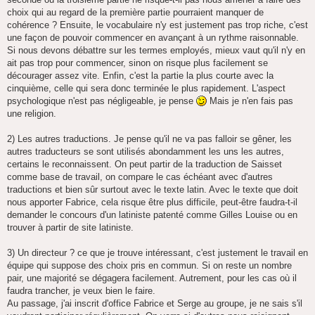
g
choix qui au regard de la première partie pourraient manquer de
e
cohérence ? Ensuite, le vocabulaire n'y est justement pas trop riche, c'est
une façon de pouvoir commencer en avançant à un rythme raisonnable.
Si nous devons débattre sur les termes employés, mieux vaut qu'il n'y en
ait pas trop pour commencer, sinon on risque plus facilement se
décourager assez vite. Enfin, c'est la partie la plus courte avec la
cinquième, celle qui sera donc terminée le plus rapidement. L'aspect
psychologique n'est pas négligeable, je pense
Mais je n'en fais pas
une religion.
2) Les autres traductions. Je pense qu'il ne va pas falloir se gêner, les
autres traducteurs se sont utilisés abondamment les uns les autres,
certains le reconnaissent. On peut partir de la traduction de Saisset
comme base de travail, on compare le cas échéant avec d'autres
traductions et bien sûr surtout avec le texte latin. Avec le texte que doit
nous apporter Fabrice, cela risque être plus difficile, peut-être faudra-t-il
demander le concours d'un latiniste patenté comme Gilles Louise ou en
trouver à partir de site latiniste.
3) Un directeur ? ce que je trouve intéressant, c'est justement le travail en
équipe qui suppose des choix pris en commun. Si on reste un nombre
pair, une majorité se dégagera facilement. Autrement, pour les cas où il
faudra trancher, je veux bien le faire.
Au passage, j'ai inscrit d'office Fabrice et Serge au groupe, je ne sais s'il