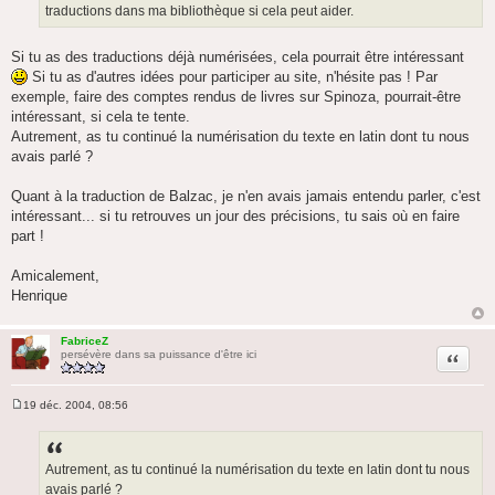
traductions dans ma bibliothèque si cela peut aider.
Si tu as des traductions déjà numérisées, cela pourrait être intéressant
Si tu as d'autres idées pour participer au site, n'hésite pas ! Par
exemple, faire des comptes rendus de livres sur Spinoza, pourrait-être
intéressant, si cela te tente.
Autrement, as tu continué la numérisation du texte en latin dont tu nous
avais parlé ?
Quant à la traduction de Balzac, je n'en avais jamais entendu parler, c'est
intéressant... si tu retrouves un jour des précisions, tu sais où en faire
part !
Amicalement,
Henrique
FabriceZ
Citation
persévère dans sa puissance d'être ici
19 déc. 2004, 08:56
M
e
s
s
a
Autrement, as tu continué la numérisation du texte en latin dont tu nous
g
avais parlé ?
e