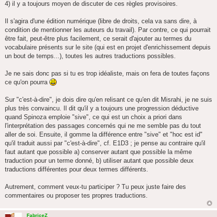
4) il y a toujours moyen de discuter de ces règles provisoires.
Il s'agira d'une édition numérique (libre de droits, cela va sans dire, à
condition de mentionner les auteurs du travail). Par contre, ce qui pourrait
être fait, peut-être plus facilement, ce serait d'ajouter au termes du
vocabulaire présents sur le site (qui est en projet d'enrichissement depuis
un bout de temps...), toutes les autres traductions possibles.
Je ne sais donc pas si tu es trop idéaliste, mais on fera de toutes façons
ce qu'on pourra
Sur "c'est-à-dire", je dois dire qu'en relisant ce qu'en dit Misrahi, je ne suis
plus très convaincu. Il dit qu'il y a toujours une progression déductive
quand Spinoza emploie "sive", ce qui est un choix a priori dans
l'interprétation des passages concernés qui ne me semble pas du tout
aller de soi. Ensuite, il gomme la différence entre "sive" et "hoc est id"
qu'il traduit aussi par "c'est-à-dire", cf. E1D3 ; je pense au contraire qu'il
faut autant que possible a) conserver autant que possible la même
traduction pour un terme donné, b) utiliser autant que possible deux
traductions différentes pour deux termes différents.
Autrement, comment veux-tu participer ? Tu peux juste faire des
commentaires ou proposer tes propres traductions.
FabriceZ