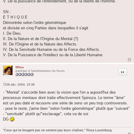
V. De la puissance de l'entendement, ou de la liberté de l'homme.
SN :
E T H I Q U E
Démontrée selon l'ordre géométrique
et divisée en cinq Parties dans lesquelles il s'agit
I. De Dieu.
II. De la Nature et de l'Origine du Mental (?)
III. De l'Origine et de la Nature des Affects.
IV. De la Servitude Humaine ou de la Force des Affects.
V. De la Puissance de l'Intellect ou de la Liberté Humaine.
DGsu
Citation
participe à l'administration du forum.
06 déc. 2004, 15:36
M
e
- "Mental" s'accorde bien avec la vision que l'on a aujourd'hui des
s
processus mentaux dont traite effectivement Spinoza. Le terme "âme"
s
a
est un peu daté et recouvre une série de sens un peu trop controversés.
g
- pour le reste, j'aime bien "selon l'ordre géométrique" plutôt que "suivant"
e
- "servitude" plutôt qu'"esclavage", cela va de soi
DG
"Ceux qui ne bougent pas ne sentent pas leurs chaînes." Rosa Luxemburg