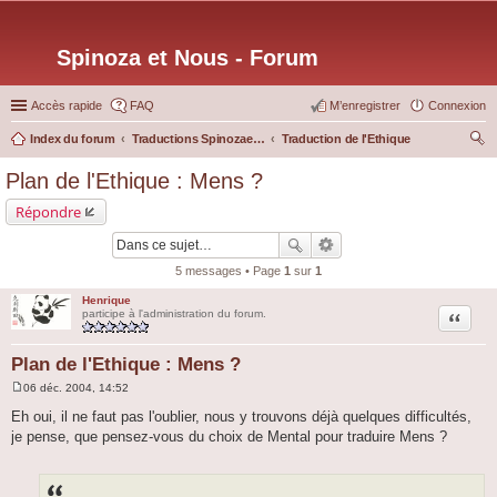
Spinoza et Nous - Forum
Accès rapide
FAQ
M’enregistrer
Connexion
Index du forum
Traductions Spinozaetnous.org
Traduction de l'Ethique
ec
Plan de l'Ethique : Mens ?
her
Répondre
ch
er
5 messages • Page
1
sur
1
Henrique
Citation
participe à l'administration du forum.
Plan de l'Ethique : Mens ?
06 déc. 2004, 14:52
M
e
Eh oui, il ne faut pas l'oublier, nous y trouvons déjà quelques difficultés,
s
je pense, que pensez-vous du choix de Mental pour traduire Mens ?
s
a
g
e