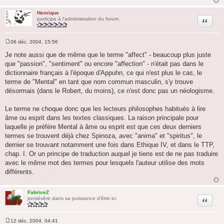
Henrique
Citation
participe à l'administration du forum.
06 déc. 2004, 15:56
M
e
Je note aussi que de même que le terme "affect" - beaucoup plus juste
s
que "passion", "sentiment" ou encore "affection" - n'était pas dans le
s
a
dictionnaire français à l'époque d'Appuhn, ce qui n'est plus le cas, le
g
terme de "Mental" en tant que nom commun masculin, s'y trouve
e
désormais (dans le Robert, du moins), ce n'est donc pas un néologisme.
Le terme ne choque donc que les lecteurs philosophes habitués à lire
âme ou esprit dans les textes classiques. La raison principale pour
laquelle je préfère Mental à âme ou esprit est que ces deux derniers
termes se trouvent déjà chez Spinoza, avec "anima" et "spiritus", le
dernier se trouvant notamment une fois dans Ethique IV, et dans le TTP,
chap. I. Or un principe de traduction auquel je tiens est de ne pas traduire
avec le même mot des termes pour lesquels l'auteur utilise des mots
différents.
FabriceZ
Citation
persévère dans sa puissance d'être ici
12 déc. 2004, 04:41