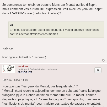
M
e
Je comprends ton choix de traduire Mens par Mental au lieu d'Esprit,
s
mais comment vas-tu traduire l'expression "voir avec les yeux de l'esprit"
s
a
dans EV-XXIII-Scolie (traduction Caillois)?
g
e
En effet, les yeux de l'esprit, par lesquels il voit et observe les choses,
sont les démonstrations elles-mêmes.
Fabrice
bene agere et lætari (EIV73 scholium)
Henrique
Citation
participe à l'administration du forum.
12 déc. 2004, 14:43
M
e
Pourquoi pas "les yeux du Mental, par lesquels etc." ?
s
"Mental" étant reconnu aujourd'hui comme un substantif dans la langue
s
a
française (que le Robert définit au même titre que "le moral" comme
g
disposition psychique, cf. "le mental gagnant" des sportifs, mais aussi
e
"les illusions du mental" pour traduire des textes de sagesse orientale),