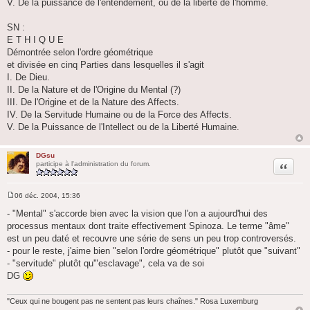
V. De la puissance de l'entendement, ou de la liberté de l'homme.
SN :
E T H I Q U E
Démontrée selon l'ordre géométrique
et divisée en cinq Parties dans lesquelles il s'agit
I. De Dieu.
II. De la Nature et de l'Origine du Mental (?)
III. De l'Origine et de la Nature des Affects.
IV. De la Servitude Humaine ou de la Force des Affects.
V. De la Puissance de l'Intellect ou de la Liberté Humaine.
DGsu
Citation
participe à l'administration du forum.
06 déc. 2004, 15:36
M
e
- "Mental" s'accorde bien avec la vision que l'on a aujourd'hui des
s
processus mentaux dont traite effectivement Spinoza. Le terme "âme"
s
a
est un peu daté et recouvre une série de sens un peu trop controversés.
g
- pour le reste, j'aime bien "selon l'ordre géométrique" plutôt que "suivant"
e
- "servitude" plutôt qu'"esclavage", cela va de soi
DG
"Ceux qui ne bougent pas ne sentent pas leurs chaînes." Rosa Luxemburg