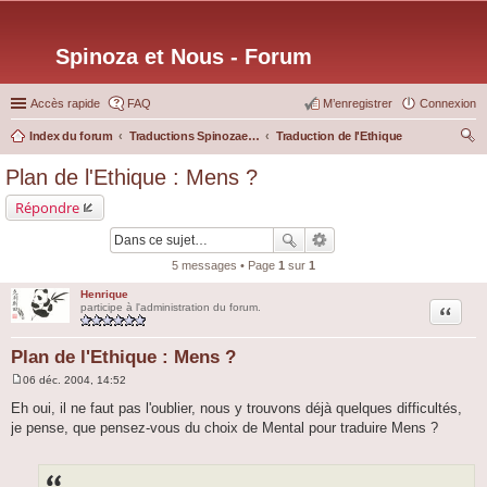
Spinoza et Nous - Forum
Accès rapide
FAQ
M’enregistrer
Connexion
Index du forum
Traductions Spinozaetnous.org
Traduction de l'Ethique
ec
Plan de l'Ethique : Mens ?
her
Répondre
ch
er
5 messages • Page
1
sur
1
Henrique
Citation
participe à l'administration du forum.
Plan de l'Ethique : Mens ?
06 déc. 2004, 14:52
M
e
Eh oui, il ne faut pas l'oublier, nous y trouvons déjà quelques difficultés,
s
je pense, que pensez-vous du choix de Mental pour traduire Mens ?
s
a
g
e