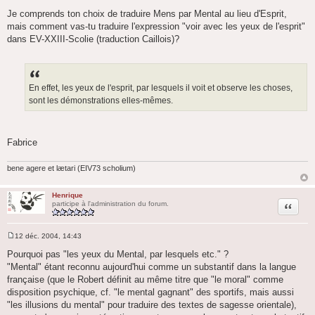
M
e
Je comprends ton choix de traduire Mens par Mental au lieu d'Esprit,
s
mais comment vas-tu traduire l'expression "voir avec les yeux de l'esprit"
s
a
dans EV-XXIII-Scolie (traduction Caillois)?
g
e
En effet, les yeux de l'esprit, par lesquels il voit et observe les choses,
sont les démonstrations elles-mêmes.
Fabrice
bene agere et lætari (EIV73 scholium)
Henrique
Citation
participe à l'administration du forum.
12 déc. 2004, 14:43
M
e
Pourquoi pas "les yeux du Mental, par lesquels etc." ?
s
"Mental" étant reconnu aujourd'hui comme un substantif dans la langue
s
a
française (que le Robert définit au même titre que "le moral" comme
g
disposition psychique, cf. "le mental gagnant" des sportifs, mais aussi
e
"les illusions du mental" pour traduire des textes de sagesse orientale),