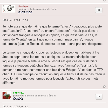
Henrique
Citation
participe à l'administration du forum.
06 déc. 2004, 15:56
M
e
Je note aussi que de même que le terme "affect" - beaucoup plus juste
s
que "passion", "sentiment" ou encore "affection" - n'était pas dans le
s
a
dictionnaire français à l'époque d'Appuhn, ce qui n'est plus le cas, le
g
terme de "Mental" en tant que nom commun masculin, s'y trouve
e
désormais (dans le Robert, du moins), ce n'est donc pas un néologisme.
Le terme ne choque donc que les lecteurs philosophes habitués à lire
âme ou esprit dans les textes classiques. La raison principale pour
laquelle je préfère Mental à âme ou esprit est que ces deux derniers
termes se trouvent déjà chez Spinoza, avec "anima" et "spiritus", le
dernier se trouvant notamment une fois dans Ethique IV, et dans le TTP,
chap. I. Or un principe de traduction auquel je tiens est de ne pas traduire
avec le même mot des termes pour lesquels l'auteur utilise des mots
différents.
FabriceZ
Citation
persévère dans sa puissance d'être ici
12 déc. 2004, 04:41