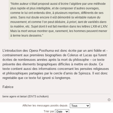
“Notre auteur s’était proposé aussi d’écrire l’algèbre par une méthode
plus rapide et plus intelligible, et de composer d’autres ouvrages,
comme le lui ont entendu dire, à plusieurs reprises, différents de ses
amis. Sans nul doute encore il eût démontré
la véritable nature du
mouvement
, et comme l’on peut déduire,
à priori, tant de variétés dans
la matière
, etc. Sujet dont il est fait mention dans les lettres LXIII et LXIV.
Mais la mort venue montrer que, rarement, les hommes peuvent mener
à terme leurs desseins.”
L’introduction des
Opera Posthuma
est donc écrite par un ami fidèle et -
contrairement aux premières biographies de Colerus et Lucas qui furent
écrites de nombreuses années après la mort du philosophe – ce texte
présente des élements biographiques difficiles à mettre en doute. Ce
texte contient aussi des informations concernant les pensées religieuses
et philosophiques partagées par le cercle d’amis de Spinoza. Il est donc
regretable que ce texte fut ignoré si longtemps.
Fabrice
bene agere et lætari (EIV73 scholium)
Afficher les messages postés depuis :
Trier par