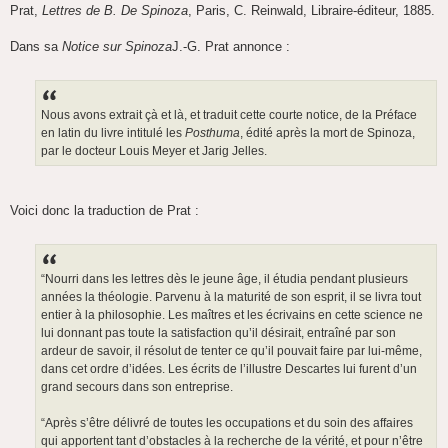
Prat,
Lettres de B. De Spinoza
, Paris, C. Reinwald, Libraire-éditeur, 1885.
Dans sa
Notice sur Spinoza
J.-G. Prat annonce :
Nous avons extrait çà et là, et traduit cette courte notice, de la Préface
en latin du livre intitulé les
Posthuma
, édité après la mort de Spinoza,
par le docteur Louis Meyer et Jarig Jelles.
Voici donc la traduction de Prat :
“Nourri dans les lettres dès le jeune âge, il étudia pendant plusieurs
années la théologie. Parvenu à la maturité de son esprit, il se livra tout
entier à la philosophie. Les maîtres et les écrivains en cette science ne
lui donnant pas toute la satisfaction qu’il désirait, entraîné par son
ardeur de savoir, il résolut de tenter ce qu’il pouvait faire par lui-même,
dans cet ordre d’idées. Les écrits de l’illustre Descartes lui furent d’un
grand secours dans son entreprise.
“Après s’être délivré de toutes les occupations et du soin des affaires
qui apportent tant d’obstacles à la recherche de la vérité, et pour n’être