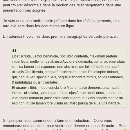
peut trouver désormais dans la section des téléchargements dans une
présentation très soignée.
Je vais sous peu mettre cette préface dans les téléchargements, plus
tard elle sera dans les documents en ligne.
En attendant, voici les deux premiers paragraphes de cette préface :
Licet scripta, Lector benevole, hoc libro contenta, maximam partem
imperfecta, multò minùs ab ipso Auctore examinata, polita, ac emendata
sint; ea tamen luci exponere non abs re visum fuit, eò quòd non parùm
utilitatis Orbi literato, nec parùm scientiæ Lectori Philosopho dabunt,
qui, neque veri specie nixus, neque authoritate motus, solidas rationes,
& indubitatas quærit veritates.
Et quamvis libri, in quo cuncta ferè Mathematicè demonstrantur, parùm
intersit, ut sciatur, quibus parentibus ejus Auctor fuerit ortus, quamque
vitæ inierit rationem (hæc enim satis superque ex his scriptis manifesta
est) non inutile tamen fore visum est, hæc pauca de ejus Vitâ narrare.
Si quelqu'un veut commencer à faire une traduction... Ou si vous
connaissez des latinistes pour venir nous donner un coup de main... Pour