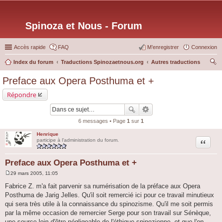
Spinoza et Nous - Forum
Accès rapide
FAQ
M’enregistrer
Connexion
Index du forum
Traductions Spinozaetnous.org
Autres traductions
ec
Preface aux Opera Posthuma et +
her
Répondre
ch
er
6 messages • Page
1
sur
1
Henrique
Citation
participe à l'administration du forum.
Preface aux Opera Posthuma et +
29 mars 2005, 11:05
M
e
Fabrice Z. m'a fait parvenir sa numérisation de la préface aux Opera
s
Posthuma de Jarig Jelles. Qu'il soit remercié ici pour ce travail minutieux
s
a
qui sera très utile à la connaissance du spinozisme. Qu'il me soit permis
g
par la même occasion de remercier Serge pour son travail sur Sénèque,
e
une source loin d'être négligeable de l'éthique spinozienne, et que l'on