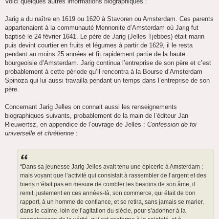
Voici quelques autres informations biographiques :
g
e
Jarig a du naître en 1619 ou 1620 à Stavoren ou Amsterdam. Ces parents
appartenaient à la communauté Mennonite d’Amsterdam où Jarig fut
baptisé le 24 février 1641. Le père de Jarig (Jelles Tjebbes) était marin
puis devint courtier en fruits et légumes à partir de 1629, il le resta
pendant au moins 25 années et fit rapidement partie de la haute
bourgeoisie d’Amsterdam. Jarig continua l’entreprise de son père et c’est
probablement à cette période qu’il rencontra à la Bourse d’Amsterdam
Spinoza qui lui aussi travailla pendant un temps dans l’entreprise de son
père.
Concernant Jarig Jelles on connait aussi les renseignements
biographiques suivants, probablement de la main de l’éditeur Jan
Rieuwertsz, en appendice de l’ouvrage de Jelles :
Confession de foi
universelle et chrétienne
:
“Dans sa jeunesse Jarig Jelles avait tenu une épicerie à Amsterdam ;
mais voyant que l’activité qui consistait à rassembler de l’argent et des
biens n’était pas en mesure de combler les besoins de son âme, il
remit, justement en ces années-là, son commerce, qui était de bon
rapport, à un homme de confiance, et se retira, sans jamais se marier,
dans le calme, loin de l’agitation du siècle, pour s’adonner à la