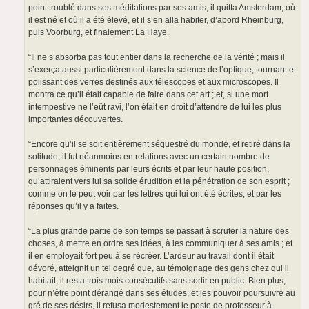
point troublé dans ses méditations par ses amis, il quitta Amsterdam, où
il est né et où il a été élevé, et il s’en alla habiter, d’abord Rheinburg,
puis Voorburg, et finalement La Haye.
“Il ne s’absorba pas tout entier dans la recherche de la vérité ; mais il
s’exerça aussi particulièrement dans la science de l’optique, tournant et
polissant des verres destinés aux télescopes et aux microscopes. Il
montra ce qu’il était capable de faire dans cet art ; et, si une mort
intempestive ne l’eût ravi, l’on était en droit d’attendre de lui les plus
importantes découvertes.
“Encore qu’il se soit entièrement séquestré du monde, et retiré dans la
solitude, il fut néanmoins en relations avec un certain nombre de
personnages éminents par leurs écrits et par leur haute position,
qu’attiraient vers lui sa solide érudition et la pénétration de son esprit ;
comme on le peut voir par les lettres qui lui ont été écrites, et par les
réponses qu’il y a faites.
“La plus grande partie de son temps se passait à scruter la nature des
choses, à mettre en ordre ses idées, à les communiquer à ses amis ; et
il en employait fort peu à se récréer. L’ardeur au travail dont il était
dévoré, atteignit un tel degré que, au témoignage des gens chez qui il
habitait, il resta trois mois consécutifs sans sortir en public. Bien plus,
pour n’être point dérangé dans ses études, et les pouvoir poursuivre au
gré de ses désirs, il refusa modestement le poste de professeur à