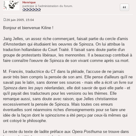
Henrique
Citation
participe à l'administration du forum.
26 juin 2005, 15:04
M
e
Bonjour et bienvenue Kiline !
s
s
a
Jarig Jelles, un assez riche commerçant, faisait partie du cercle d'amis
g
d'Amsterdam qui étudiaient les oeuvres de Spinoza. On lui attribue la
e
traduction hollandaise du Court Traité. Il faisait sans doute partie d'un
groupe de protestants libéraux, les mennonites. Il a beaucoup contribué à
faire connaître l'oeuvre de Spinoza de son vivant comme après sa mort.
M. Francès, traductrice du CT dans la pléïade, l'accuse de ne jamais
avoir très bien compris la pensée de son ami. Elle pense d'ailleurs qu'il ne
savait pas le latin, sans donner ses sources - mais elle a écrit un livre sur
Spinoza dans les pays néerlandais
, elle doit savoir de quoi elle parle - et
qu'il payait des traducteurs pour les versions ou les thèmes. Elle
remarque aussi, sans doute avec raison, que Jelles christiannise
excessivement la pensée de Spinoza. Mais toutes ces erreurs
éventuelles sont néanmoins riches d'enseignements pour se faire une
idée de la façon dont le spinozisme a été perçu par ceux-là mêmes qui
ont cotoyé le philosophe.
Le reste du texte de ladite préface aux
Opera Posthuma
se trouve dans