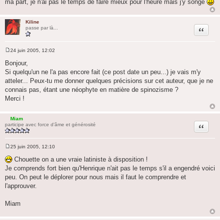
ma part, je n'ai pas le temps de faire mieux pour l'heure mais j'y songe
Kiline
Citation
passe par là...
24 juin 2005, 12:02
M
e
Bonjour,
s
Si quelqu'un ne l'a pas encore fait (ce post date un peu...) je vais m'y
s
a
atteler... Peux-tu me donner quelques précisions sur cet auteur, que je ne
g
connais pas, étant une néophyte en matière de spinozisme ?
e
Merci !
Miam
Citation
participe avec force d'âme et générosité
25 juin 2005, 12:10
M
e
Chouette on a une vraie latiniste à disposition !
s
Je comprends fort bien qu'Henrique n'ait pas le temps s'il a engendré voici
s
a
peu. On peut le déplorer pour nous mais il faut le comprendre et
g
l'approuver.
e
Miam