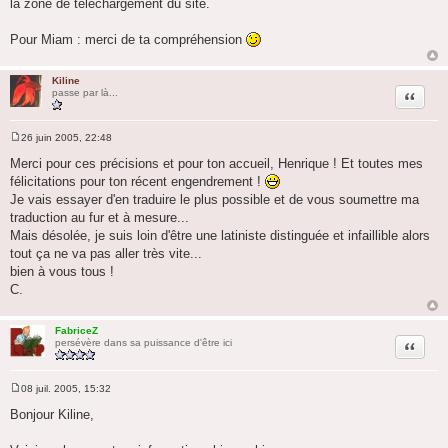
la zone de téléchargement du site.
Pour Miam : merci de ta compréhension
Kiline
Citation
passe par là...
26 juin 2005, 22:48
M
e
Merci pour ces précisions et pour ton accueil, Henrique ! Et toutes mes
s
félicitations pour ton récent engendrement !
s
a
Je vais essayer d'en traduire le plus possible et de vous soumettre ma
g
traduction au fur et à mesure...
e
Mais désolée, je suis loin d'être une latiniste distinguée et infaillible alors
tout ça ne va pas aller très vite...
bien à vous tous !
C.
FabriceZ
Citation
persévère dans sa puissance d'être ici
08 juil. 2005, 15:32
M
e
Bonjour Kiline,
s
s
a