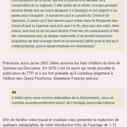
connaissance de la vérité, qui est conforme à la sainteté, et à
l’acquisition de la sagesse. Cette quête de la vérité l’occupa pendant
environ trente ans au cours desquels il n’épargna ni son argent ni sa
peine pour l’acquérir ; il suivait en ceci le conseil du Christ et de
Salomon, à savoir qu’il faut œuvrer pour entrer dans le Royaume des
Cieux et que la sagesse vaut plus que l’or fin, plus que des rubis, bien
mieux, que tout ce qu’on peut désirer n’est rien en comparaison d’elle.
Ne connaissant que sa langue maternelle, il se portait néanmoins
acquéreur de tout ouvrage dont on lui montrait l’utilité pour le but qu’il
s’était proposé, puis le faisant traduire en néerlandais”.
Précisons aussi qu’en 1663 Jelles assuma les frais d’édition du livre de
Spinoza sur Descartes. En 1670 c’est lui aussi qui rendit possible la
publication du TTP et il est fort probable qu’il contribua largement à
l’édition des
Opera Posthuma
. Madeleine Francès précise :
A Jelles donc nous serions redevables de la transmission, sous un
contrôle exceptionnellement direct, de l’héritage spinoziste intégral.
Afin de faciliter votre travail je voudrais vous présenter la traduction de
quelques paragraphes de cette introduction tirés de l’ouvrage de J.-G.