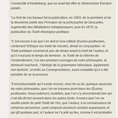
l’université d’Heidelberg, que lui avait fait offrir le Sérénissime Électeur
palatin.
“Le fruit de ces travaux fut la publication, en 1663, de la première et de
la deuxième partie des
Principes de la philosophie de Descartes
,
augmentés des
Méditations métaphysiques
; puis en 1670, la
publication du
Traité théologico-politique
.
“C’est encore à lui que l’on doit le livre intitulé
Œuvres posthumes
,
contenant l’
Ethique
(ou traité de morale), divisé en cinq parties : le
Traité politique
commencé peu de temps avant la mort de l’auteur, et
qu’il n’eut pas le temps de terminer ; le
Traité de la réforme de
l’endendement
, l’un des premiers ouvrages de notre philosophe, et
demeuré inachevé ;
l’Abrégé de la grammaire hébraïque
, également
non terminé ; et enfin sa
Correspondance
, aussi complète qu’il a été
possible de se la procurer.
“Il est présumable qu’il existe encore, chez tel ou tel, quelque opuscule
de notre philosophe, que l’on ne trouvera point dans les
Œuvres
posthumes
. Nous estimons, toutefois, que l’on n’y rencontrerait rien qui
n’ait été dit fort souvent dans les autres écrits. A moins que l’on ne
veuille parler du petit
Traité de l’Iris
, que l’auteur, à la connaissance de
certaines personnes, avait composé plusieurs années auparavant, et
qui gît quelque part, si l’auteur ne l’a jeté au feu, comme il est probable.