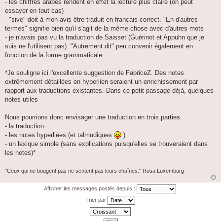
- les chiffres arabes rendent en effet la lecture plus claire (on peut
essayer en tout cas)
- "sive" doit à mon avis être traduit en français correct. "En d'autres
termes" signifie bien qu'il s'agit de la même chose avec d'autres mots
- je n'avais pas vu la traduction de Saisset (Guérinot et Appuhn que je
suis ne l'utilisent pas). "Autrement dit" peu convenir également en
fonction de la forme grammaticale
*Je souligne ici l'excellente suggestion de FabriceZ. Des notes
extrêmement détaillées en hyperlien seraient un enrichissement par
rapport aux traductions existantes. Dans ce petit passage déjà, quelques
notes utiles
Nous pourrions donc envisager une traduction en trois parties:
- la traduction
- les notes hyperliées (et talmudiques
)
- un lexique simple (sans explications puisqu'elles se trouveraient dans
les notes)*
"Ceux qui ne bougent pas ne sentent pas leurs chaînes." Rosa Luxemburg
Afficher les messages postés depuis :
Trier par