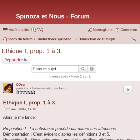
Spinoza et Nous - Forum
Accès rapide
FAQ
M’enregistrer
Connexion
Index du forum
Traductions Spinozaetnous.org
Traduction de l'Ethique
ec
Ethique I, prop. 1 à 3.
her
Répondre
ch
er
3 messages • Page
1
sur
1
DGsu
Citation
participe à l'administration du forum.
Ethique I, prop. 1 à 3.
05 déc. 2004, 19:10
M
e
Alors je me lance:
s
s
a
Proposition I : La substance précède par nature ses affections.
g
Démonstration : C’est évident d’après les définitions 3 et 5.
e
Proposition II : Deux substances ayant des attributs différents n’ont rien