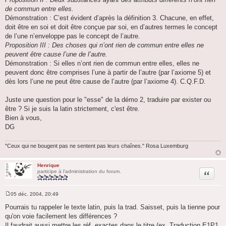
de commun entre elles.
Démonstration : C’est évident d’après la définition 3. Chacune, en effet,
doit être en soi et doit être conçue par soi, en d’autres termes le concept
de l’une n’enveloppe pas le concept de l’autre.
Proposition III : Des choses qui n’ont rien de commun entre elles ne
peuvent être cause l’une de l’autre.
Démonstration : Si elles n’ont rien de commun entre elles, elles ne
peuvent donc être comprises l’une à partir de l’autre (par l’axiome 5) et
dès lors l’une ne peut être cause de l’autre (par l’axiome 4). C.Q.F.D.
Juste une question pour le "esse" de la démo 2, traduire par exister ou
être ? Si je suis la latin strictement, c'est être.
Bien à vous,
DG
"Ceux qui ne bougent pas ne sentent pas leurs chaînes." Rosa Luxemburg
Henrique
Citation
participe à l'administration du forum.
05 déc. 2004, 20:49
M
e
Pourrais tu rappeler le texte latin, puis la trad. Saisset, puis la tienne pour
s
qu'on voie facilement les différences ?
s
a
Il faudrait aussi mettre les réf. exactes dans le titre (ex. Traduction E1P1