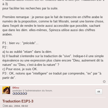
g
à 3)
e
pour faciliter les recherches par la suite.
Première remarque : je pense que le fait de transcrire en chiffre arabe le
numéro de la proposition, comme le fait Misrahi, serait une bonne chose,
dans l'esprit de rendre le texte aussi accessible que possible, sachant
que dans les dém. elles-mêmes, Spinoza utilise aussi des chiffres
arabes.
P1 : bien vu : "précède"...
P2 :
a) tu as oublié "etiam" dans la dém.
b) Il faudrait s'entendre sur la traduction de "sive". Indique-t-il une simple
équivalence ou une expression plus claire encore "Dieu, autrement dit la
nature" ou "Dieu, c'est-à-dire la nature" ?
c) Pour esse, je suis OK.
P3 : OK, notons que "intelligere" se traduit par comprendre, "ex" par "à
partir de".
DGsu
Citation
participe à l'administration du forum.
Traduction E1P1-3
06 déc. 2004, 09:02