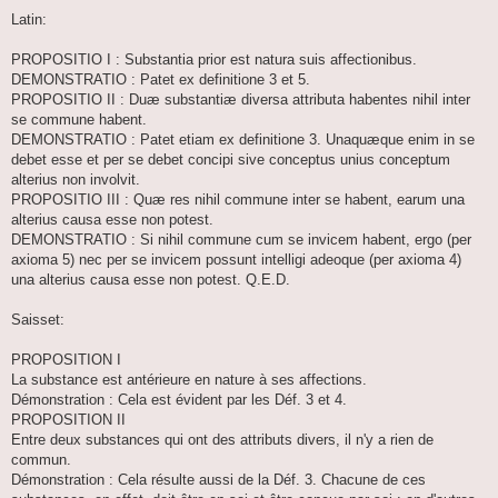
M
e
Latin:
s
s
a
PROPOSITIO I : Substantia prior est natura suis affectionibus.
g
DEMONSTRATIO : Patet ex definitione 3 et 5.
e
PROPOSITIO II : Duæ substantiæ diversa attributa habentes nihil inter
se commune habent.
DEMONSTRATIO : Patet etiam ex definitione 3. Unaquæque enim in se
debet esse et per se debet concipi sive conceptus unius conceptum
alterius non involvit.
PROPOSITIO III : Quæ res nihil commune inter se habent, earum una
alterius causa esse non potest.
DEMONSTRATIO : Si nihil commune cum se invicem habent, ergo (per
axioma 5) nec per se invicem possunt intelligi adeoque (per axioma 4)
una alterius causa esse non potest. Q.E.D.
Saisset:
PROPOSITION I
La substance est antérieure en nature à ses affections.
Démonstration : Cela est évident par les Déf. 3 et 4.
PROPOSITION II
Entre deux substances qui ont des attributs divers, il n'y a rien de
commun.
Démonstration : Cela résulte aussi de la Déf. 3. Chacune de ces